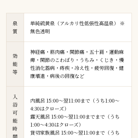
泉
単純硫黄泉（アルカリ性低張性高温泉） ※
質
無色透明
神経痛・筋肉痛・関節痛・五十肩・運動麻
効
痺・関節のこわばり・うちみ・くじき・慢
能
性消化器病・痔疾・冷え性・疲労回復・健
等
康増進・病後の回復など
入
内風呂 15:00～翌11:00まで（うち1:00～
浴
4:30はクローズ）
可
露天風呂 15:00～翌11:00までまで（うち
能
1:00～4:30はクローズ）
時
貸切家族風呂 15:00～翌11:00まで（うち
間